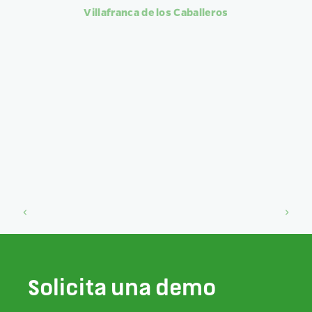
Villafranca de los Caballeros
Slide 2 of 8.
chevron_left
chevron_right
Solicita una demo